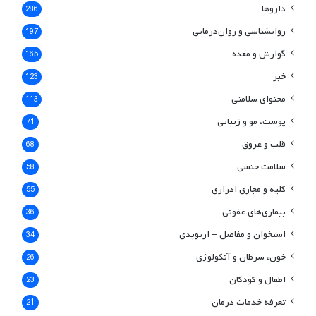
داروها
286
روانشناسی و روان‌درمانی
197
گوارش و معده
165
خبر
123
محتوای سلامتی
113
پوست، مو و زیبایی
71
قلب و عروق
68
سلامت جنسی
58
کلیه و مجاری ادراری
55
بیماری‌های عفونی
36
استخوان و مفاصل – ارتوپدی
34
خون، سرطان و آنکولوژی
26
اطفال و کودکان
23
تعرفه خدمات درمان
21