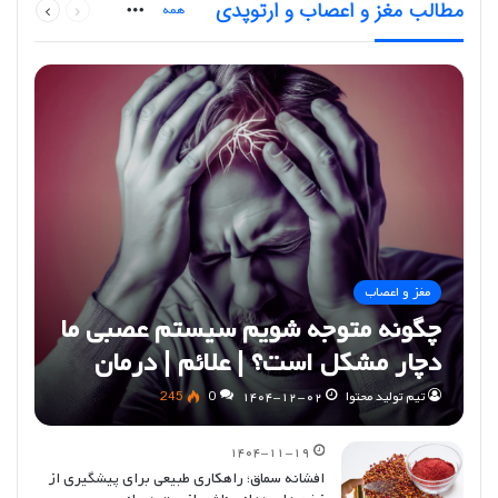
مطالب مغز و اعصاب و ارتوپدی
More
همه
صفحه
صفحه
مغز و اعصاب
چگونه متوجه شویم سیستم عصبی ما
دچار مشکل است؟ | علائم | درمان
تیم تولید محتوا
۱۴۰۴-۱۲-۰۲
0
245
۱۴۰۴-۱۱-۱۹
افشانه سماق؛ راهکاری طبیعی برای پیشگیری از