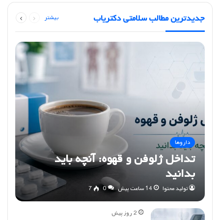
قبلی
بعدی
جدیدترین مطالب سلامتی دکتریاب
بیشتر
صفحه
صفحه
داروها
تداخل ژلوفن و قهوه: آنچه باید
بدانید
تولید محتوا
14 ساعت پیش
0
7
2 روز پیش