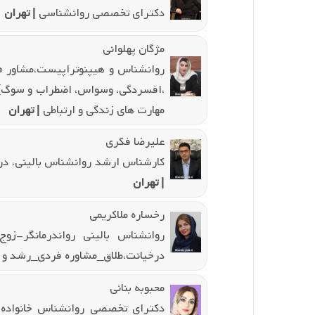
دکترای تخصصی روانشناسی
| تهران
مژگان پهلوانی
روانشناس و هیپنوتراپیست،مشاور فر
،افسردگی، وسواس، اضطراب و سوگ) 
مهارت های زندگی و ارتباطی
| تهران
علیرضا فکری
کارشناس ارشد روانشناس بالینی، درمان
| تهران
رخساره ملاکریمی
روانشناس بالینی رواندرمانگر-زو
درخیانت،طلاق_مشاوره فردی_رشد و
محبوبه بنانی
دکترای تخصصی روانشناس خانواده ،