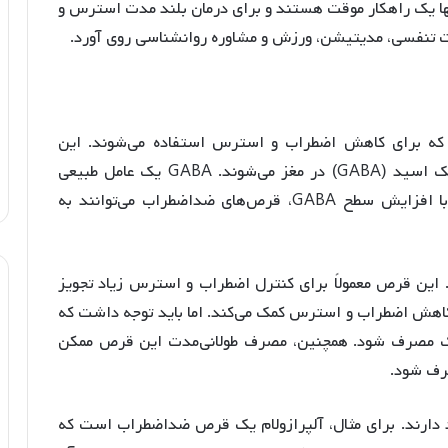
ها یک راهکار موقت هستند و برای درمان بلند مدت استرس و
ت تنفسی، مدیتیشن، ورزش و مشاوره روانشناسی روی آورد.
که برای کاهش اضطراب و استرس استفاده می‌شوند. این
قرص‌ها عموماً باعث افزایش سطح گاما-آمینوبوتیریک اسید (GABA) در مغز می‌شوند. GABA یک عامل طبیعی
است که در کنترل اعصاب و اضطراب نقش دارد. با افزایش سطح GABA، قرص‌های ضداضطراب می‌توانند به
این قرص معمولاً برای کنترل اضطراب و استرس زیاد تجویز
ا افزایش سطح GABA در مغز، به کاهش اضطراب و استرس کمک می‌کند. اما باید توجه داشت که
شک مصرف شود. همچنین، مصرف طولانی‌مدت این قرص ممکن
صرف شود.
 دارند. برای مثال، آلپرازولام یک قرص ضداضطراب است که