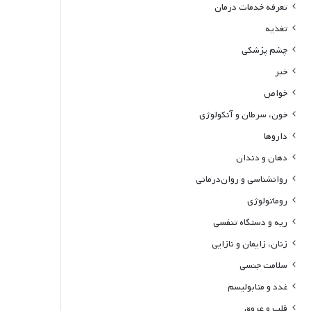
تعرفه خدمات درمان
تغذیه
چشم پزشکی
خبر
خواص
خون، سرطان و آنکولوژی
داروها
دهان و دندان
روانشناسی و روان‌درمانی
روماتولوژی
ریه و دستگاه تنفسی
زنان، زایمان و نازایی
سلامت جنسی
غدد و متابولیسم
قلب و عروق