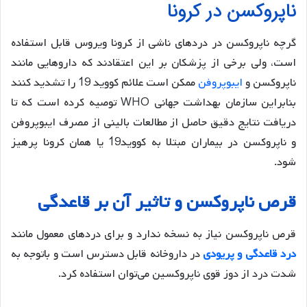
ناپروکسن در کرونا
گرچه ناپروکسن در دردهای ناشی از کرونا ویروس قابل استفاده
است، ولی برخی از پزشکان بر این اعتقادند که داروهایی مانند
ناپروکسن و
ایبوپروفن
ممکن است علائم کووید 19 را تشدید کنند
بنابراین سازمان بهداشت جهانی WHO توصیه کرده است که تا
دریافت نتایج دقیق حاصل از مطالعات بالینی از مصرف ایبوپروفن
و ناپروکسن در بیماران مبتلا به کووید19 یا همان کرونا پرهیز
شود.
قرص ناپروکسن و تاثیر آن بر قاعدگی
قرص ناپروکسن نیاز به نسخه ندارد و برای دردهای معمول مانند
درد قاعدگی و پریودی
در داروخانه قابل دسترس است و باتوجه به
شدت درد از دوز قوی ناپروکسین می‌توان استفاده کرد.