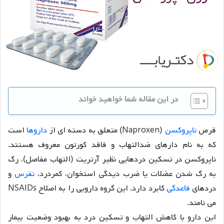
در این مقاله شما خواهید خواند
قرص
ناپروکسن
(Naproxen) متعلق به دسته ای از
داروها
است
که به نام دارهای ضدالتهاب و فاقد کورتون معروف هستند.
ناپروکسن در تسکین دردهایی نظیر آرتریت (التهاب مفاصل)، رگ
به رگ شدن عضلات یا ضرب دیدگی استخوان، کمردرد،
نقرس
و
دردهای
قاعدگی
کابرد دارد. این گروه دارویی را به اصلاح NSAIDs
می نامند.
این دارو با کاهش التهاب و تسکین درد به بهبود وضعیت بیمار