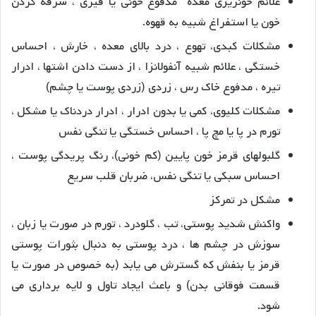
علائم خونریزی معده مدفوع خونی یا قیری ، سرفه کردن
خون یا استفراغ شبیه به قهوه.
مشکلات کبدی، تهوع ، درد بالای معده ، خارش ، احساس
خستگی ، علائم شبیه آنفولانزا ، از دست دادن اشتها ، ادرار
تیره ، مدفوع خاک رس ، زردی (زردی پوست یا چشم)
مشکلات کلیوی، کمی یا بدون ادرار ، ادرار دردناک یا مشکل ،
تورم در پا یا مچ پا ، احساس خستگی یا تنگی نفس
گلبولهای قرمز خون پایین (کم خونی)، رنگ پریدگی پوست ،
احساس سبکی یا تنگی نفس، ضربان قلب سریع
مشکل در تمرکز
واکنش شدید پوستی، تب ، گلودرد ، تورم در صورت یا زبان ،
سوزش در چشم ها ، درد پوستی به دنبال بثورات پوستی
قرمز یا بنفش که گسترش می یابد (به خصوص در صورت یا
قسمت فوقانی بدن) و باعث ایجاد تاول و لایه برداری می
شود.