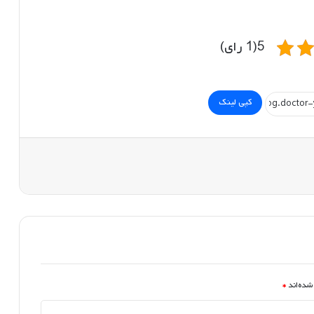
5(1 رای)
کپی لینک
شده‌اند
*