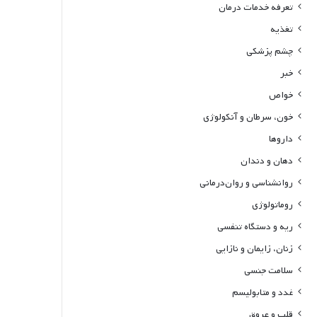
تعرفه خدمات درمان
تغذیه
چشم پزشکی
خبر
خواص
خون، سرطان و آنکولوژی
داروها
دهان و دندان
روانشناسی و روان‌درمانی
روماتولوژی
ریه و دستگاه تنفسی
زنان، زایمان و نازایی
سلامت جنسی
غدد و متابولیسم
قلب و عروق