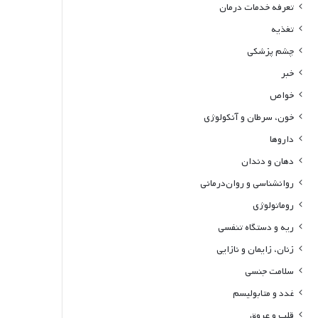
تعرفه خدمات درمان
تغذیه
چشم پزشکی
خبر
خواص
خون، سرطان و آنکولوژی
داروها
دهان و دندان
روانشناسی و روان‌درمانی
روماتولوژی
ریه و دستگاه تنفسی
زنان، زایمان و نازایی
سلامت جنسی
غدد و متابولیسم
قلب و عروق