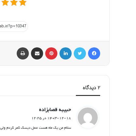
فیسبوک
توییتر
لینکداین
پینتریست
اشتراک گذاری با ایمیل
چاپ
2 دیدگاه
گ
حبیبه قصابزاده
ف
۱۴۰۳-۱۲-۱۸ در ۱۲:۲۵
ت
سلام من یک ماه هست عمل دیسک کمر کردم ولی ب
: