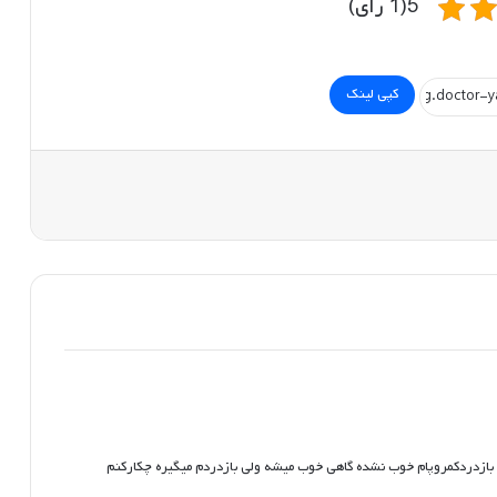
5(1 رای)
کپی لینک
ازدردکمروپام خوب نشده گاهی خوب میشه ولی بازدردم میگیره چکارکنم