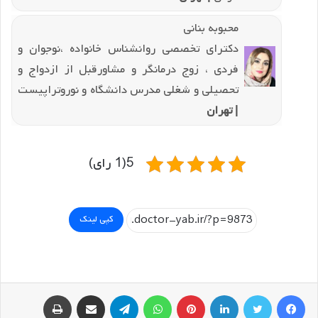
محبوبه بنانی
دکترای تخصصی روانشناس خانواده ،نوجوان و
فردی ، زوج درمانگر و مشاورقبل از ازدواج و
تحصیلی و شغلی مدرس دانشگاه و نوروتراپیست
| تهران
5(1 رای)
کپی لینک
فیسبوک
توییتر
لینکداین
پینتریست
واتس آپ
تلگرام
اشتراک گذاری با ایمیل
چاپ