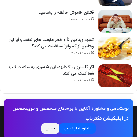
قاتلان خاموش حافظه را بشناسید
۱۴۰۴-۱۲-۰۲
کمبود ویتامین D و خطر عفونت های تنفسی؛ آیا این
ویتامین از آنفلوآنزا محافظت می کند؟
۱۴۰۴-۱۱-۰۶
اگر کلسترول بالا دارید، این ۵ سبزی به سلامت قلب
شما کمک می کنند
۱۴۰۴-۱۱-۰۶
نوبت‌دهی و مشاوره آنلاین با پزشکان متخصص و فوق‌تخصص
© کپی رایت 2026, کلیه حقوق مادی و معنوی این مجله و کلیه خدمات آن محفوظ و متعلق
در
اپلیکیشن دکتریاب
به دکتریاب است و بازنشر مطالب این سایت تنها با ذکر منبع و لینک به این سایت مجاز
دانلود اپلیکیشن
بستن
می‌باشد |
دکتریاب