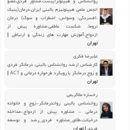
روانشناس و هیپنوتراپیست،مشاور فردی،عضو
انجمن علمی هیپنوتیزم بالینی ایران،درمان(پنیک
،افسردگی، وسواس، اضطراب و سوگ) درمان
تروما، شکست عاطفی،مشاوره پیش از
ازدواج،آموزش مهارت های زندگی و ارتباطی
|
تهران
علیرضا فکری
کارشناس ارشد روانشناس بالینی، درمانگر فردی
و زوج درمانگر با رویکرد طرحواره درمانی و ACT
|
تهران
رخساره ملاکریمی
روانشناس بالینی رواندرمانگر-زوج و خانواده
درمانی - مشاوره پیش از ازدواج-مداخله
درخیانت،طلاق_مشاوره فردی_رشد و توسعه
فردی
| تهران