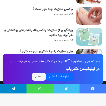
واکسن مننژیت چند دوز است ؟
۱۴۰۴-۰۹-۲۹
پیشگیری از مننژیت: واکسن‌ها، راهکارهای بهداشتی و
هرآنچه باید بدانید
۱۴۰۴-۰۹-۲۸
برای مننژیت به چه دکتری مراجعه کنیم ؟
۱۴۰۴-۰۹-۲۷
نوبت‌دهی و مشاوره آنلاین با پزشکان متخصص و فوق‌تخصص
در
اپلیکیشن دکتریاب
دانلود اپلیکیشن
بستن
© کپی رایت 2026, کلیه حقوق مادی و معنوی این مجله و کلیه خدمات آن محفوظ و متعلق
یسبوک
توییتر
واتس آپ
تلگرام
به دکتریاب است و بازنشر مطالب این سایت تنها با ذکر منبع و لینک به این سایت مجاز
می‌باشد |
دکتریاب