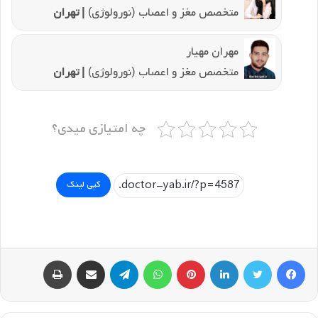
متخصص مغز و اعصاب (نورولوژی)
| تهران
مهران مهیار
متخصص مغز و اعصاب (نورولوژی)
| تهران
چه امتیازی میدی؟
کپی لینک
فیسبوک
توییتر
لینکداین
پینتریست
واتس آپ
تلگرام
اشتراک گذاری با ایمیل
چاپ