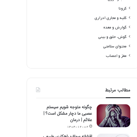
کرونا
کلیه و مجاری ادراری
گوارش و معده
گوش، حلق و بینی
محتوای سلامتی
مغز و اعصاب
مطالب مرتبط
چگونه متوجه شویم سیستم
عصبی ما دچار مشکل است؟ |
علائم | درمان
۱۴۰۴-۱۲-۰۲
افشانه سماق؛ راهکاری طبیعی