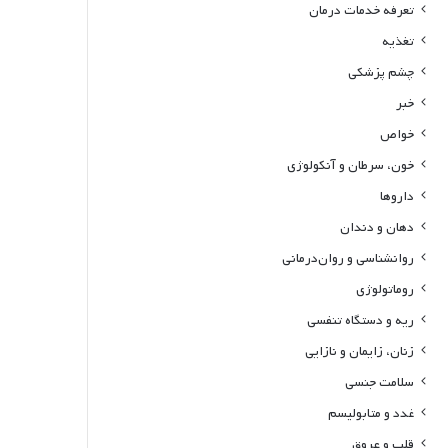
تعرفه خدمات درمان
تغذیه
چشم پزشکی
خبر
خواص
خون، سرطان و آنکولوژی
داروها
دهان و دندان
روانشناسی و روان‌درمانی
روماتولوژی
ریه و دستگاه تنفسی
زنان، زایمان و نازایی
سلامت جنسی
غدد و متابولیسم
قلب و عروق