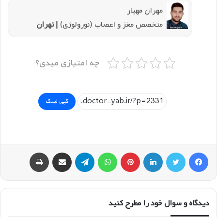
مهران مهیار
متخصص مغز و اعصاب (نورولوژی)
| تهران
چه امتیازی میدی؟
کپی لینک
فیسبوک
توییتر
لینکداین
پینتریست
واتس آپ
تلگرام
اشتراک گذاری با ایمیل
چاپ
دیدگاه و سوال خود را مطرح کنید