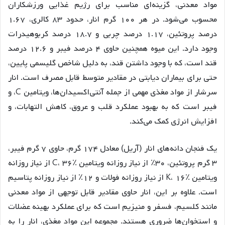
مواد معدنی، گزینه‌ای مناسب برای رژیم غذایی ورزشکاران
محسوب می‌شود. در هر ۱۰۰ گرم انار، حدود ۸۳ کالری، ۱.۶۷
درصد پروتئین، ۱.۱۷ درصد چربی و ۱۸.۷ درصد کربوهیدرات
وجود دارد. این میوه همچنین حاوی ۴ درصد فیبر و ۱۲.۶ درصد
قند است، که با وجود داشتن قند، به دلیل شاخص گلیسمی پایین،
حتی برای بیماران دیابتی در مقادیر متوسط قابل مصرف است. انار
سرشار از مواد مغذی مهمی از جمله آنتی‌اکسیدان‌ها، ویتامین C، و
فیبر است که به بهبود عملکرد قلب و عروق، کاهش التهابات، و
افزایش انرژی کمک می‌کند.
یک فنجان دانه‌های انار (آریل) معادل ۱۷۴ گرم، حاوی ۷ گرم فیبر،
۳ گرم پروتئین، ۳۰٪ از نیاز روزانه ویتامین C، ۳۶٪ از نیاز روزانه
ویتامین K، ۱۶٪ از نیاز روزانه فولات و ۱۲٪ از نیاز روزانه پتاسیم
است. علاوه بر این، انار حاوی مقادیر قابل توجهی از مواد معدنی
مانند کلسیم، فسفر و منیزیم است که برای عملکرد بهینه عضلات
و استخوان‌ها ضروری هستند. مجموعه این مواد مغذی، انار را به