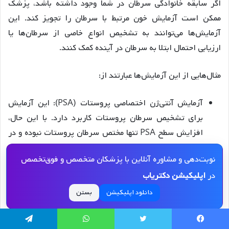
اگر سابقه خانوادگی سرطان در شما وجود داشته باشد، پزشک
ممکن است آزمایش خون مرتبط با سرطان را تجویز کند. این
آزمایش‌ها می‌توانند به تشخیص انواع خاصی از سرطان‌ها یا
ارزیابی احتمال ابتلا به سرطان در آینده کمک کنند.
مثال‌هایی از این آزمایش‌ها عبارتند از:
آزمایش آنتی‌ژن اختصاصی پروستات (PSA): این آزمایش
برای تشخیص سرطان پروستات کاربرد دارد. با این حال،
افزایش سطح PSA تنها مختص سرطان پروستات نبوده و در
شرایط دیگری مانند بزرگ شدن خوش‌خیم پروستات یا
نوبت‌دهی و مشاوره آنلاین با پزشکان متخصص و فوق‌تخصص
التهاب پروستات نیز ممکن است رخ دهد.
در
اپلیکیشن دکتریاب
آزمایش پروتئین CA125: این آزمایش به تشخیص سرطان
دانلود اپلیکیشن
بستن
تخمدان کمک می‌کند. اما باید توجه داشت که افزایش سطح
این پروتئین در شرایط دیگری مانند بارداری یا بیماری
التهابی لگن نیز مشاهده می‌شود.
یسبوک
توییتر
واتس آپ
تلگرام