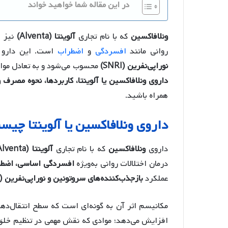
در این مقاله شما خواهید خواند
ونلافاکسین
که با نام تجاری
آلوینتا (Alventa)
نیز ش
روانی مانند
افسردگی
و
اضطراب
است. این دارو 
نوراپی‌نفرین (SNRI)
محسوب می‌شود و به تعادل مواد 
داروی ونلافاکسین یا آلوینتا، کاربردها، نحوه مصرف
همراه باشید.
داروی ونلافاکسین یا آلوینتا چیس
داروی
ونلافاکسین
که با نام تجاری
آلوینتا (Alventa)
درمان اختلالات روانی به‌ویژه
افسردگی اساسی، اضط
عملکرد
بازجذب‌کننده‌های سروتونین و نوراپی‌نفرین (SNRI)
مکانیسم اثر آن به گونه‌ای است که سطح انتقال‌ده
افزایش می‌دهد؛ موادی که نقش مهمی در تنظیم خلق‌