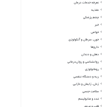
تعرفه خدمات درمان
تغذیه
چشم پزشکی
خبر
خواص
خون، سرطان و آنکولوژی
داروها
دهان و دندان
روانشناسی و روان‌درمانی
روماتولوژی
ریه و دستگاه تنفسی
زنان، زایمان و نازایی
سلامت جنسی
غدد و متابولیسم
قلب و عروق