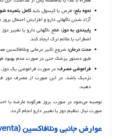
همراه با غذا یا بلافاصله پس از غذاست. این 
نحوه بلع:
قرص یا کپسول باید
کامل بلعیده شو
آزاد شدن ناگهانی دارو و افزایش احتمال بروز 
پایبندی به دوز:
قطع ناگهانی دارو یا تغییر دوز
اضطراب یا علائم ترک ایجاد کند.
مدت درمان:
شروع تأثیر درمانی ونلافاکسین م
طبق دستور پزشک حتی در صورت عدم بهبود فور
فراموشی مصرف:
در صورت فراموشی یک دوز، به
نزدیک باشد. در این صورت از مصرف دوز فرا
دهید.
توصیه می‌شود در صورت بروز هرگونه عارضه یا اح
صورت نیاز، تنظیم دوز یا تغییر دارو انجام گردد.
عوارض جانبی ونلافاکسین (Alventa) چیست؟