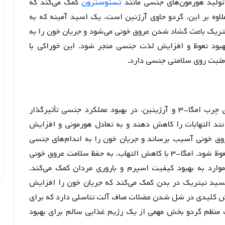
تولید هورمون‌های جنسی مانند
تستوسترون
کمک می‌کند که
وه بر این، گردو حاوی آرژنین است، یک اسید آمینه که به
تریک باعث گشاد شدن عروق خونی می‌شود و جریان خون را به
بهبود نعوظ و افزایش لذت جنسی منجر شود. این خوراکی با
مثبت روی سلامتی جنسی دارد.
گردو به خاطر داشتن ترکیبات خاص مانند روغن‌های چرب امگا-۳ و آرژینین، در بهبود عملکرد جنسی تأثیرگذار
جود در گردو می‌توانند التهابات را کاهش دهند و به تعادل هورمونی و افزایش
روق خونی آسیب برساند و جریان خون را به اندام‌های جنسی
کاهش دهد، که این امر می‌تواند منجر به مشکلات نعوظ شود. امگا-۳ با کاهش التهاب، به حفظ سلامت عروق خونی
موارد به بهبود کیفیت اسپرم و باروری مردان کمک می‌کند.
اکسید نیتریک در بدن کمک می‌کند که جریان خون را افزایش
نقش کلیدی در شل شدن عضلات صاف آلت تناسلی دارد که برای
 منظم گردو بخش مهمی از یک رژیم غذایی سالم برای بهبود