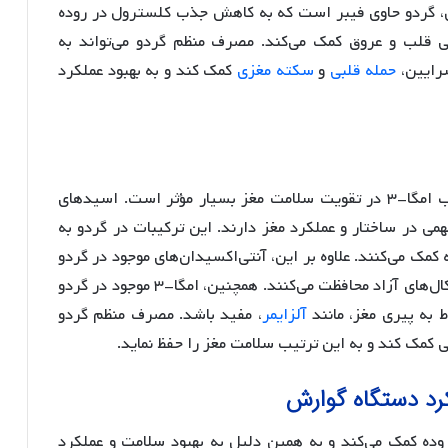
این، گردو حاوی فیبر است که به کاهش جذب کلسترول در روده
ی قلب و عروق کمک می‌کند. مصرف منظم گردو می‌تواند به
رایین،
حمله قلبی
و
سکته مغزی
کمک کند و به بهبود عملکرد
گردو به عنوان منبعی غنی از فسفر و اسیدهای چرب امگا-۳ در تقویت سلامت مغز بسیار مؤثر است. اسیدهای
جود در گردو، به ویژه DHA، نقش مهمی در ساختار و عملکرد مغز دارند. این ترکیبات در گردو به
مک می‌کنند. علاوه بر این، آنتی‌اکسیدان‌های موجود در گردو
از سلول‌های مغزی در برابر آسیب‌های ناشی از رادیکال‌های آزاد محافظت می‌کنند. همچنین، امگا-۳ موجود در گردو
ط به پیری مغز، مانند
آلزایمر
، مفید باشد. مصرف منظم گردو
بی کمک کند و به این ترتیب سلامت مغز را حفظ نماید.
کرد دستگاه گوارش
وده کمک می‌کند و به همین دلیل به بهبود سلامت و عملکرد