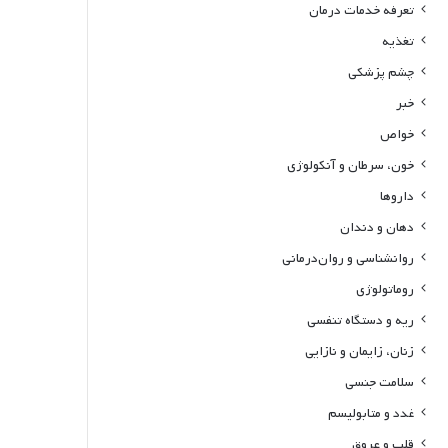
تعرفه خدمات درمان
تغذیه
چشم پزشکی
خبر
خواص
خون، سرطان و آنکولوژی
داروها
دهان و دندان
روانشناسی و روان‌درمانی
روماتولوژی
ریه و دستگاه تنفسی
زنان، زایمان و نازایی
سلامت جنسی
غدد و متابولیسم
قلب و عروق