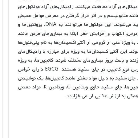
یکال‌های آزاد محافظت می‌کنند. رادیکال‌های آزاد مولکول‌های
انند متابولیسم و در اثر قرار گرفتن در معرض عوامل محیطی
مانند آلودگی، دود سیگار و اشعه ماوراء بنفش تولید می‌شوند. این مولکول‌ها می‌توانند به DNA، پروتئین‌ها و
س، التهاب و افزایش خطر ابتلا به بیماری‌های مزمن مانند
 ویژه غنی از گروهی از آنتی‌اکسیدان‌ها به نام پلی‌فنول‌ها
ند. این آنتی‌اکسیدان‌ها به ویژه برای مبارزه با رادیکال‌های
ند و باعث بروز بیماری‌های مختلف شوند. کاتچین‌ها، به ویژه
اپی‌گالوکتشین گالات (EGCG)، فراوان‌ترین و قوی‌ترین نوع کاتچین در چای سفید هستند. EGCG دارای خواص
چای سفید به دلیل مواد مغذی مانند کاتچین‌ها، یک نوشیدنی
عالی برای حفظ سلامتی به شمار می‌آید. علاوه بر کاتچین‌ها، چای سفید حاوی ویتامین C، ویتامین K، مواد معدنی
همگی به ارزش غذایی آن می‌افزایند.