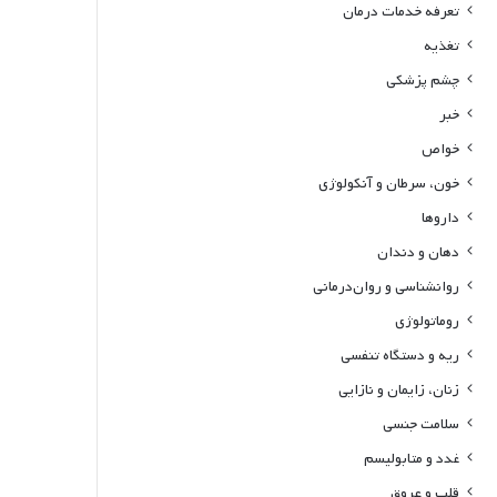
تعرفه خدمات درمان
تغذیه
چشم پزشکی
خبر
خواص
خون، سرطان و آنکولوژی
داروها
دهان و دندان
روانشناسی و روان‌درمانی
روماتولوژی
ریه و دستگاه تنفسی
زنان، زایمان و نازایی
سلامت جنسی
غدد و متابولیسم
قلب و عروق