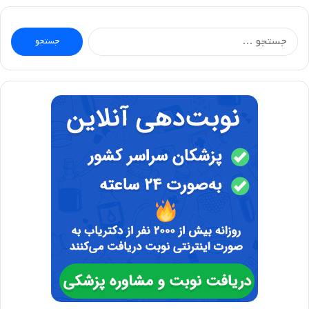
جستجو
برای: