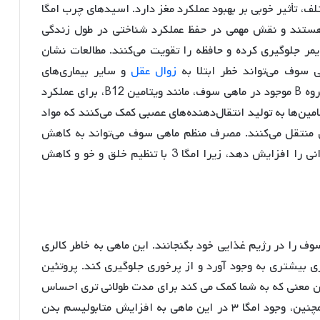
مگا ۳ و ویتامین‌های مختلف، تأثیر خوبی بر بهبود عملکرد مغز دارد. اسیدهای چرب امگا
غز ضروری هستند و نقش مهمی در حفظ عملکرد شناختی در طول زندگی
یمر جلوگیری کرده و حافظه را تقویت می‌کنند. مطالعات نشان
 سوف می‌تواند خطر ابتلا به
زوال عقل
و سایر بیماری‌های
نورودژنراتیو را کاهش دهد. همچنین، ویتامین‌های گروه B موجود در ماهی سوف، مانند ویتامین B12، برای عملکرد
‌ها به تولید انتقال‌دهنده‌های عصبی کمک می‌کنند که مواد
ی منتقل می‌کنند. مصرف منظم ماهی سوف می‌تواند به کاهش
کمک کرده و احساس آرامش روانی را افزایش دهد، زیرا امگا 3 با تنظیم خلق و خو و کاهش
وف را در رژیم غذایی خود بگنجانند. این ماهی به خاطر کالری
ی بیشتری به وجود آورد و از پرخوری جلوگیری کند. پروتئین
ن معنی که به شما کمک می کند برای مدت طولانی تری احساس
سیری کنید و احتمال پرخوری را کاهش می دهد. همچنین، وجود امگا ۳ در این ماهی به افزایش متابولیسم بدن