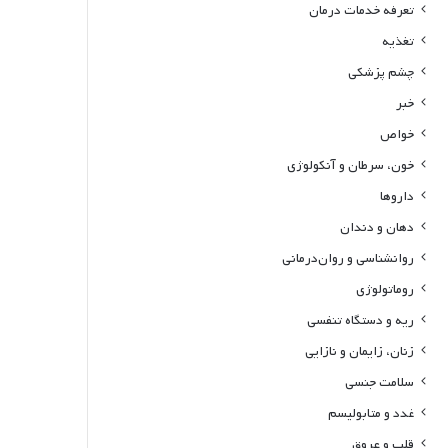
تعرفه خدمات درمان
تغذیه
چشم پزشکی
خبر
خواص
خون، سرطان و آنکولوژی
داروها
دهان و دندان
روانشناسی و روان‌درمانی
روماتولوژی
ریه و دستگاه تنفسی
زنان، زایمان و نازایی
سلامت جنسی
غدد و متابولیسم
قلب و عروق