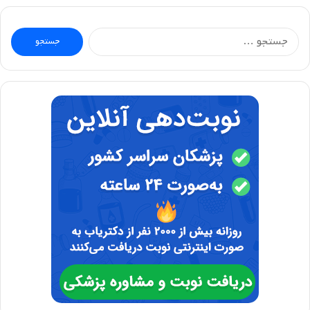
جستجو
برای: