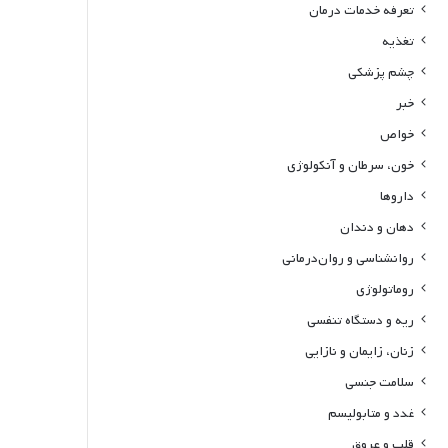
تعرفه خدمات درمان
تغذیه
چشم پزشکی
خبر
خواص
خون، سرطان و آنکولوژی
داروها
دهان و دندان
روانشناسی و روان‌درمانی
روماتولوژی
ریه و دستگاه تنفسی
زنان، زایمان و نازایی
سلامت جنسی
غدد و متابولیسم
قلب و عروق