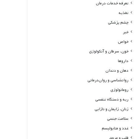
تعرفه خدمات درمان
تغذیه
چشم پزشکی
خبر
خواص
خون، سرطان و آنکولوژی
داروها
دهان و دندان
روانشناسی و روان‌درمانی
روماتولوژی
ریه و دستگاه تنفسی
زنان، زایمان و نازایی
سلامت جنسی
غدد و متابولیسم
قلب و عروق