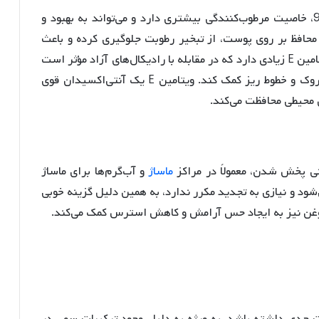
روغن بادام تلخ به خاطر وجود اسید اولئیک و امگا 9، خاصیت مرطوب‌کنندگی بیشتری دارد و می‌تواند به بهبود و
محافظ بر روی پوست، از تبخیر رطوبت جلوگیری کرده و باعث
نرمی و لطافت پوست می‌شود. این روغن همچنین ویتامین E زیادی دارد که در مقابله با رادیکال‌های آزاد مؤثر است
و می‌تواند به کاهش نشانه‌های پیری مانند چین و چروک و خطوط ریز کمک کند. ویتامین E یک آنتی‌اکسیدان قوی
 محیطی محافظت می‌کند.
نی پخش شدن، معمولاً در مراکز
ماساژ
و آب‌گرم‌ها برای ماساژ
ود و نیازی به تجدید مکرر ندارد، به همین دلیل گزینه خوبی
 روغن نیز به ایجاد حس آرامش و کاهش استرس کمک می‌کند.
ات جدی داشته باشد، به ویژه به دلیل وجود ترکیبات سمی در