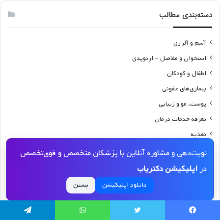
دسته‌بندی مطالب
آسم و آلرژی
استخوان و مفاصل – ارتوپدی
اطفال و کودکان
بیماری‌های عفونی
پوست، مو و زیبایی
تعرفه خدمات درمان
تغذیه
چشم پزشکی
نوبت‌دهی و مشاوره آنلاین با پزشکان متخصص و فوق‌تخصص
خبر
در
اپلیکیشن دکتریاب
خواص
دانلود اپلیکیشن
بستن
خون، سرطان و آنکولوژی
داروها
یسبوک
توییتر
واتس آپ
تلگرام