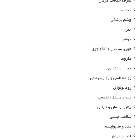
تعرفه خدمات درمان
تغذیه
چشم پزشکی
خبر
خواص
خون، سرطان و آنکولوژی
داروها
دهان و دندان
روانشناسی و روان‌درمانی
روماتولوژی
ریه و دستگاه تنفسی
زنان، زایمان و نازایی
سلامت جنسی
غدد و متابولیسم
قلب و عروق