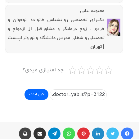
محبوبه بنانی
دکترای تخصصی روانشناس خانواده ،نوجوان و
فردی ، زوج درمانگر و مشاورقبل از ازدواج و
تحصیلی و شغلی مدرس دانشگاه و نوروتراپیست
| تهران
چه امتیازی میدی؟
کپی لینک
فیسبوک
توییتر
لینکداین
پینتریست
واتس آپ
تلگرام
اشتراک گذاری با ایمیل
چاپ