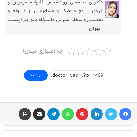
دکترای تخصصی روانشناس خانواده ،نوجوان و
فردی ، زوج درمانگر و مشاورقبل از ازدواج و
تحصیلی و شغلی مدرس دانشگاه و نوروتراپیست
| تهران
چه امتیازی میدی؟
کپی لینک
فیسبوک
توییتر
لینکداین
پینتریست
واتس آپ
تلگرام
اشتراک گذاری با ایمیل
چاپ