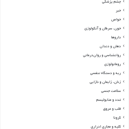
چشم پزشکی
خبر
خواص
خون، سرطان و آنکولوژی
داروها
دهان و دندان
روانشناسی و روان‌درمانی
روماتولوژی
ریه و دستگاه تنفسی
زنان، زایمان و نازایی
سلامت جنسی
غدد و متابولیسم
قلب و عروق
کرونا
کلیه و مجاری ادراری