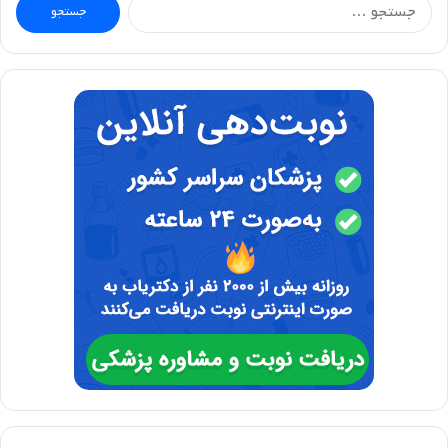
جستجو
برای: