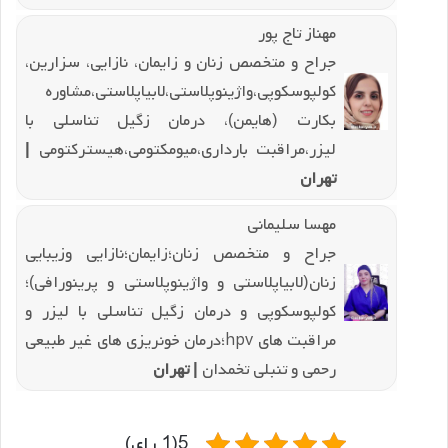
مهناز تاج پور
جراح و متخصص زنان و زایمان، نازایی، سزارین،
کولپوسکوپی،واژینوپلاستی،لابیاپلاستی،مشاوره
بکارت (هایمن)، درمان زگیل تناسلی با
لیزر،مراقبت بارداری،میومکتومی،هیسترکتومی
|
تهران
مهسا سلیمانی
جراح و متخصص زنان؛زایمان؛نازایی و‌زیبایی
زنان(لابیاپلاستی و‌ واژینوپلاستی و پرینورافی)؛
کولپوسکوپی و درمان زگیل تناسلی با لیزر و
مراقبت های hpv؛درمان خونریزی های غیر طبیعی
رحمی و تنبلی تخمدان
| تهران
5(1 رای)