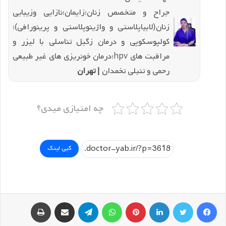
جراح و متخصص زنان؛زایمان؛نازایی و‌زیبایی
زنان(لابیاپلاستی و‌ واژینوپلاستی و پرینورافی)؛
کولپوسکوپی و درمان زگیل تناسلی با لیزر و
مراقبت های hpv؛درمان خونریزی های غیر طبیعی
رحمی و تنبلی تخمدان
| تهران
چه امتیازی میدی؟
کپی لینک
فیسبوک
توییتر
لینکداین
پینتریست
واتس آپ
تلگرام
اشتراک گذاری با ایمیل
چاپ