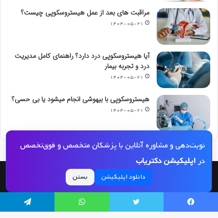
مراقبت های بعد از عمل هیستروسکوپی چیست؟
۱۴۰۴-۰۵-۲۱
آیا هیستروسکوپی درد دارد؟ راهنمای کامل مدیریت
درد و تجربه بیمار
۱۴۰۴-۰۵-۲۱
هیستروسکوپی با بیهوشی انجام میشود یا بی حسی؟
۱۴۰۴-۰۵-۲۱
نوبت‌دهی و مشاوره آنلاین با پزشکان متخصص و فوق‌تخصص
در
اپلیکیشن دکتریاب
دانلود اپلیکیشن
بستن
© کپی رایت 2026, کلیه حقوق مادی و معنوی این مجله و کلیه خدمات آن محفوظ و متعلق
به دکتریاب است و بازنشر مطالب این سایت تنها با ذکر منبع و لینک به این سایت مجاز
می‌باشد |
دکتریاب
یسبوک
توییتر
واتس آپ
تلگرام