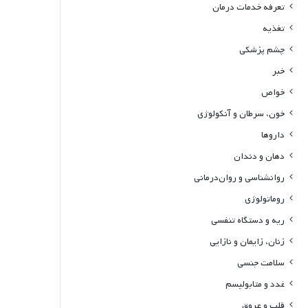
تعرفه خدمات درمان
تغذیه
چشم پزشکی
خبر
خواص
خون، سرطان و آنکولوژی
داروها
دهان و دندان
روانشناسی و روان‌درمانی
روماتولوژی
ریه و دستگاه تنفسی
زنان، زایمان و نازایی
سلامت جنسی
غدد و متابولیسم
قلب و عروق