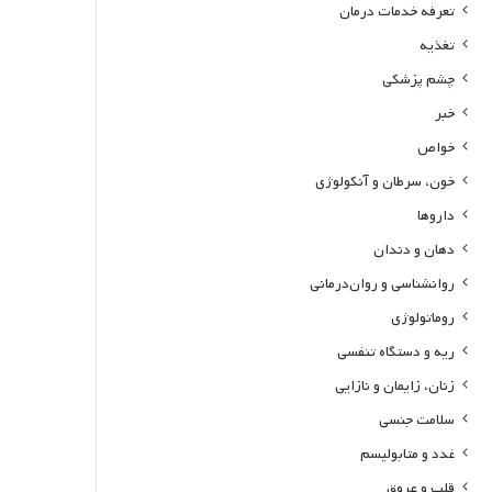
تعرفه خدمات درمان
تغذیه
چشم پزشکی
خبر
خواص
خون، سرطان و آنکولوژی
داروها
دهان و دندان
روانشناسی و روان‌درمانی
روماتولوژی
ریه و دستگاه تنفسی
زنان، زایمان و نازایی
سلامت جنسی
غدد و متابولیسم
قلب و عروق