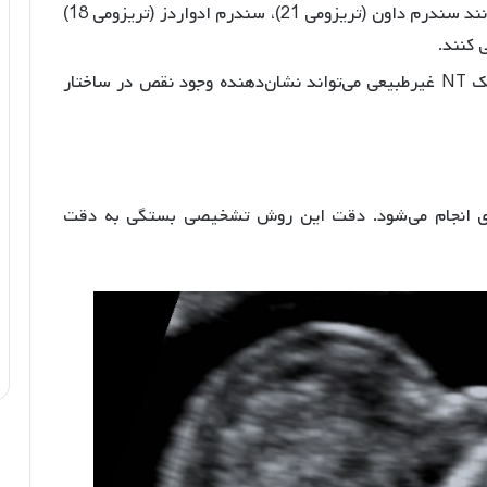
کمک کند تا احتمال وجود اختلالات کروموزومی مانند سندرم داون (تریزومی 21)، سندرم ادواردز (تریزومی 18)
گاهی اوقات، یک NT غیرطبیعی می‌تواند نشان‌دهنده وجود نقص در ساختار
 معمولاً بین هفته‌های 11 تا 14 بارداری انجام می‌شود. دقت این روش تشخیصی بستگی به دقت