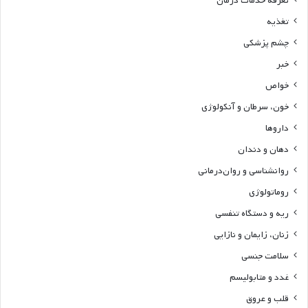
تعرفه خدمات درمان
تغذیه
چشم پزشکی
خبر
خواص
خون، سرطان و آنکولوژی
داروها
دهان و دندان
روانشناسی و روان‌درمانی
روماتولوژی
ریه و دستگاه تنفسی
زنان، زایمان و نازایی
سلامت جنسی
غدد و متابولیسم
قلب و عروق