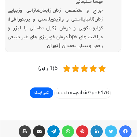
مهسا سلیمانی
جراح و متخصص زنان؛زایمان؛نازایی و‌زیبایی
زنان(لابیاپلاستی و‌ واژینوپلاستی و پرینورافی)؛
کولپوسکوپی و درمان زگیل تناسلی با لیزر و
مراقبت های hpv؛درمان خونریزی های غیر طبیعی
رحمی و تنبلی تخمدان
| تهران
5(1 رای)
کپی لینک
فیسبوک
توییتر
لینکداین
پینتریست
واتس آپ
تلگرام
اشتراک گذاری با ایمیل
چاپ