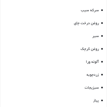
● سرکه سیب
● روغن درخت چای
● سیر
● روغن کرچک
● آلوئه ورا
● زردچوبه
● سبزیجات
● پیاز