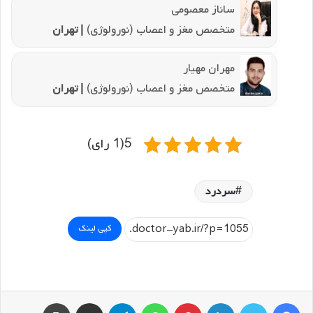
ساناز معصومی
متخصص مغز و اعصاب (نورولوژی)
| تهران
مهران مهیار
متخصص مغز و اعصاب (نورولوژی)
| تهران
5(1 رای)
سردرد
کپی لینک
فیسبوک
توییتر
لینکداین
پینتریست
واتس آپ
تلگرام
اشتراک گذاری با ایمیل
چاپ