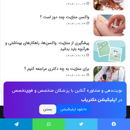
۱۴۰۴-۱۱-۱۹
واکسن مننژیت چند دوز است ؟
۱۴۰۴-۰۹-۲۹
پیشگیری از مننژیت: واکسن‌ها، راهکارهای بهداشتی و
هرآنچه باید بدانید
۱۴۰۴-۰۹-۲۸
برای مننژیت به چه دکتری مراجعه کنیم ؟
۱۴۰۴-۰۹-۲۷
نوبت‌دهی و مشاوره آنلاین با پزشکان متخصص و فوق‌تخصص
در
اپلیکیشن دکتریاب
دانلود اپلیکیشن
بستن
© کپی رایت 2026, کلیه حقوق مادی و معنوی این مجله و کلیه خدمات آن محفوظ و متعلق
به دکتریاب است و بازنشر مطالب این سایت تنها با ذکر منبع و لینک به این سایت مجاز
یسبوک
توییتر
واتس آپ
تلگرام