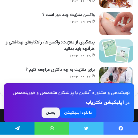
۱۴۰۴-۱۱-۱۹
واکسن مننژیت چند دوز است ؟
۱۴۰۴-۰۹-۲۹
پیشگیری از مننژیت: واکسن‌ها، راهکارهای بهداشتی و
هرآنچه باید بدانید
۱۴۰۴-۰۹-۲۸
برای مننژیت به چه دکتری مراجعه کنیم ؟
۱۴۰۴-۰۹-۲۷
نوبت‌دهی و مشاوره آنلاین با پزشکان متخصص و فوق‌تخصص
در
اپلیکیشن دکتریاب
دانلود اپلیکیشن
بستن
© کپی رایت 2026, کلیه حقوق مادی و معنوی این مجله و کلیه خدمات آن محفوظ و متعلق
به دکتریاب است و بازنشر مطالب این سایت تنها با ذکر منبع و لینک به این سایت مجاز
یسبوک
توییتر
واتس آپ
تلگرام