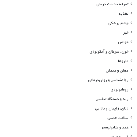
تعرفه خدمات درمان
تغذیه
چشم پزشکی
خبر
خواص
خون، سرطان و آنکولوژی
داروها
دهان و دندان
روانشناسی و روان‌درمانی
روماتولوژی
ریه و دستگاه تنفسی
زنان، زایمان و نازایی
سلامت جنسی
غدد و متابولیسم
قلب و عروق