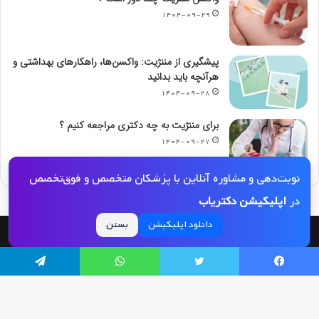
۱۴۰۴-۰۹-۲۹
پیشگیری از مننژیت: واکسن‌ها، راهکارهای بهداشتی و
هرآنچه باید بدانید
۱۴۰۴-۰۹-۲۸
برای مننژیت به چه دکتری مراجعه کنیم ؟
۱۴۰۴-۰۹-۲۷
نوبت‌دهی و مشاوره آنلاین با پزشکان متخصص و فوق‌تخصص
در
اپلیکیشن دکتریاب
دانلود اپلیکیشن
بستن
© کپی رایت 2026, کلیه حقوق مادی و معنوی این مجله و کلیه خدمات آن محفوظ و متعلق
به دکتریاب است و بازنشر مطالب این سایت تنها با ذکر منبع و لینک به این سایت مجاز
یسبوک
توییتر
واتس آپ
تلگرام
می‌باشد |
دکتریاب