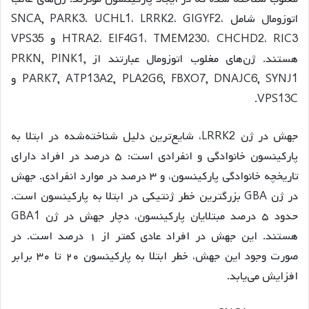
اتوزومال شامل SNCA, PARK3، UCHL1، LRRK2، GIGYF2،
HTRA2، EIF4G1، TMEM230، CHCHD2، RIC3 و VPS35
هستند. ژن‌های مغلوب اتوزومال عبارتند از PRKN, PINK1,
PARK7, ATP13A2, PLA2G6, FBXO7, DNAJC6, SYNJ1 و
VPS13C.
جهش در ژن LRRK2، شایع‌ترین دلیل شناخته‌شده در ابتلا به
پارکینسون خانوادگی و انفرادی است: ۵ درصد در افراد دارای
تاریخچه خانوادگی پارکینسون، و ۳ درصد در موارد انفرادی. جهش
در ژن GBA بزرگترین خطر ژنتیکی در ابتلا به پارکینسون است.
حدود ۵ درصد مبتلایان پارکینسون، دچار جهش در ژن GBA1
هستند. این جهش در افراد عادی کمتر از ۱ درصد است. در
صورت وجود این جهش، خطر ابتلا به پارکینسون ۲۰ تا ۳۰ برابر
افزایش می‌یابد.