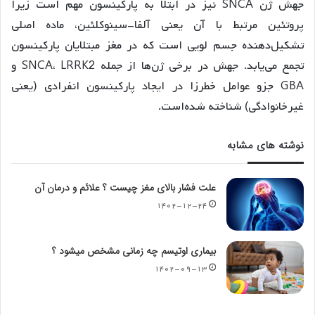
جهش ژن SNCA نیز در ابتلا به پارکینسون مهم است زیرا
پروتئین مرتبط با آن یعنی آلفا-سینوکلئین، ماده اصلی
تشکیل‌دهنده جسم لویی است که در مغز مبتلایان پارکینسون
تجمع می‌یابد. جهش در برخی ژن‌ها از جمله SNCA، LRRK2 و
GBA جزو عوامل خطرزا در ایجاد پارکینسون انفرادی (یعنی
غیرخانوادگی) شناخته شده‌است.
نوشته های مشابه
علت فشار بالای مغز چیست ؟ علائم و درمان آن
۱۴۰۲-۱۲-۲۴
بیماری اوتیسم چه زمانی مشخص میشود ؟
۱۴۰۲-۰۹-۱۳