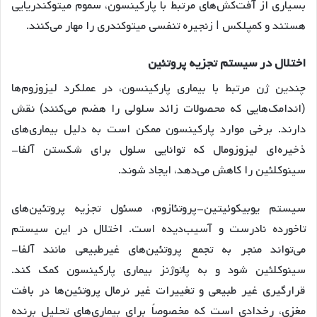
بسیاری از آفت‌کش‌های مرتبط با پارکینسون، سموم میتوکندریایی
هستند و کمپلکس I زنجیره تنفسی میتوکندری را مهار می‌کنند.
اختلال در سیستم تجزیه پروتئین
چندین ژن مرتبط با بیماری پارکینسون، در عملکرد لیزوزوم‌ها
(اندامک‌هایی که محصولات زائد سلولی را هضم می‌کنند) نقش
دارند. برخی موارد پارکینسون ممکن است به دلیل بیماری‌های
ذخیره‌ای لیزوزومال که توانایی سلول برای شکستن آلفا-
سینوکلئین را کاهش می‌دهد، ایجاد شوند.
سیستم یوبیکوئیتین-پروتئازوم، مسئول تجزیه پروتئین‌های
تاخورده نادرست و آسیب‌دیده است. اختلال در این سیستم
می‌تواند منجر به تجمع پروتئین‌های غیرطبیعی مانند آلفا-
سینوکلئین شود و به پاتوژنز بیماری پارکینسون کمک کند.
قرارگیری غیر طبیعی و تغییرات غیر نرمال پروتئین‌ها در بافت
مغزی، رخدادی است که مخصوصاً برای بیماری‌های تحلیل برنده