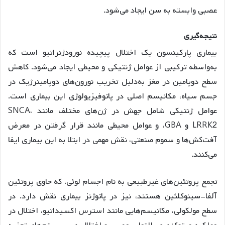
عصبی وابسته به سن ایجاد می‌شود.
نتیجه‌گیری
بیماری پارکینسون یک اختلال پیچیده نورودژنراتیو است که
به‌واسطه ترکیبی از عوامل ژنتیکی و محیطی ایجاد می‌شود. کاهش
سطح دوپامین در مغز به‌دلیل تخریب نورون‌های دوپامینرژیک در
جسم سیاه، مکانیسم اصلی در پاتوفیزیولوژی این بیماری است.
عوامل ژنتیکی شامل جهش در ژن‌های مختلف مانند SNCA،
LRRK2 و GBA، و عوامل محیطی مانند قرار گرفتن در معرض
آفت‌کش‌ها و سموم صنعتی، نقش مهمی در ابتلا به این بیماری ایفا
می‌کنند.
تجمع پروتئین‌های غیرطبیعی به نام اجسام لوئی، که حاوی پروتئین
آلفا-سینوکلئین هستند، نیز در پاتوژنز بیماری نقش دارد. در
سطح مولکولی، مکانیسم‌هایی مانند استرس اکسیداتیو، اختلال در