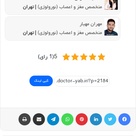
متخصص مغز و اعصاب (نورولوژی)
| تهران
مهران مهیار
متخصص مغز و اعصاب (نورولوژی)
| تهران
5(1 رای)
کپی لینک
فیسبوک
توییتر
لینکداین
پینتریست
واتس آپ
تلگرام
اشتراک گذاری با ایمیل
چاپ