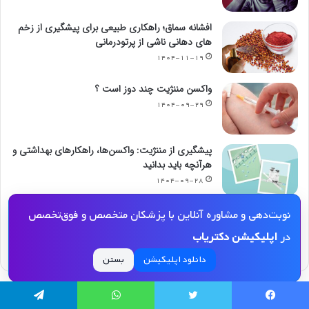
افشانه سماق؛ راهکاری طبیعی برای پیشگیری از زخم
های دهانی ناشی از پرتودرمانی
۱۴۰۴-۱۱-۱۹
واکسن مننژیت چند دوز است ؟
۱۴۰۴-۰۹-۲۹
پیشگیری از مننژیت: واکسن‌ها، راهکارهای بهداشتی و
هرآنچه باید بدانید
۱۴۰۴-۰۹-۲۸
برای مننژیت به چه دکتری مراجعه کنیم ؟
نوبت‌دهی و مشاوره آنلاین با پزشکان متخصص و فوق‌تخصص
۱۴۰۴-۰۹-۲۷
در
اپلیکیشن دکتریاب
دانلود اپلیکیشن
بستن
یسبوک
توییتر
واتس آپ
تلگرام