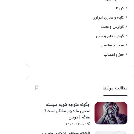
کرونا
کلیه و مجاری ادراری
گوارش و معده
گوش، حلق و بینی
محتوای سلامتی
مغز و اعصاب
مطالب مرتبط
چگونه متوجه شویم سیستم
عصبی ما دچار مشکل است؟ |
علائم | درمان
۱۴۰۴-۱۲-۰۲
افشانه سماق؛ راهکاری طبیعی