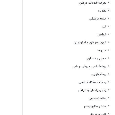
تعرفه خدمات درمان
تغذیه
چشم پزشکی
خبر
خواص
خون، سرطان و آنکولوژی
داروها
دهان و دندان
روانشناسی و روان‌درمانی
روماتولوژی
ریه و دستگاه تنفسی
زنان، زایمان و نازایی
سلامت جنسی
غدد و متابولیسم
قلب و عروق