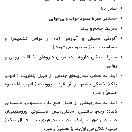
فشار بالا
خستگی مفرط،کمبود خواب و بی‌خوابی
تحریک چشم و پلک
آلودگی محیطی و آب‌و‌هوا (که از عوامل تشدید‌زا و
حساسیت‌زا نیز محسوب می‌شوند.)
مصرف بعضی داروها به‌خصوص داروهای اختلالات روحی و
روانی
ابتلا به بعضی بیماری‌های چشمی از قبیل بلفاریت (التهاب
پلک)، خشکی چشم، خراش قرنیه، یووئیت (التهاب بافت یوه
چشم) و غیره
ابتلا به بیماری‌هایی از قبیل فلج بلز، دیستونی، دیستونی
دهانه رحم، مالتیپل اسکلروزیس، دیستونی اورومدیبولار،
دیستونی صورت، پارکینسون، سندرم تورت یا اختلال تیک (
نوعی
اختلال
نورولوژیک
یا
عصبی) و غیره