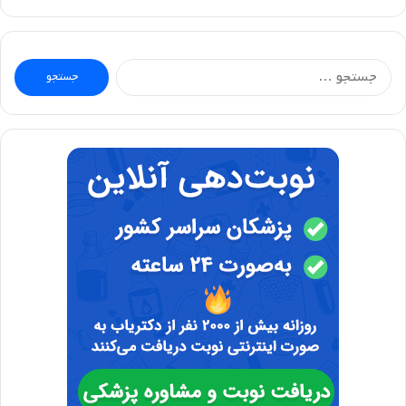
جستجو
برای: