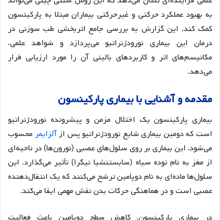
علمی فزاینده‌ای نشان می‌دهد که این روش سنتی چینی می‌تواند
به بهبود عملکرد حرکتی و غیرحرکتی بیماران مبتلا به پارکینسون
کمک کند. این گزارش به بررسی جامع اثربخشی طب سوزنی در
درمان این بیماری نورودژنراتیو می‌پردازد و شواهد علمی،
مکانیسم‌های اثر و کاربردهای بالینی آن را مورد ارزیابی قرار
می‌دهد.
مقدمه و آشنایی با بیماری پارکینسون
بیماری پارکینسون یک اختلال مزمن و پیشرونده نورودژنراتیو
است که دومین بیماری شایع نورودژنراتیو پس از
آلزایمر
محسوب
می‌شود. این بیماری بر روی سلول‌های عصبی (نورون‌ها) در ناحیه‌ای
از مغز به نام توده سیاه (سابستنشیا نیگرا) تأثیر می‌گذارد. این
سلول‌ها ماده‌ای به نام دوپامین ترشح می‌کنند که یک انتقال‌دهنده
عصبی است و در هماهنگی حرکات بدن نقش مهمی ایفا می‌کند.
در بیماری پارکینسون، کاهش سطح دوپامین باعث فعالیت