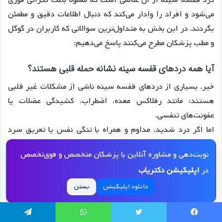
می‌شود و افراد را وادار می‌کند که دنبال اطلاعات دقیق و مطمئن
بگردند. در این بخش به متداول‌ترین سوالاتی که کاربران در گوگل
و مطب پزشکان مطرح می‌کنند پاسخ می‌دهیم:
آیا همه دردهای قفسه سینه نشانه حمله قلبی هستند؟
خیر. بسیاری از دردهای قفسه سینه ناشی از مشکلات غیر قلبی
هستند؛ مانند رفلاکس معده، اضطراب، کشیدگی عضلات یا
عفونت‌های تنفسی.
اما اگر درد شدید، مداوم و همراه با تنگی نفس یا تعریق سرد
است، باید به اورژانس مراجعه شود.
نوبت‌دهی و مشاوره آنلاین با پزشکان متخصص و فوق‌تخصص
چگونه بفهمیم درد قفسه سینه‌مان خطرناک است؟
در
اپلیکیشن دکتریاب
اگر درد:
دانلود اپلیکیشن
بستن
بیشتر از چند دقیقه طول بکشد
یسبوک
توییتر
واتس آپ
تلگرام