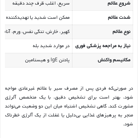
شروع علائم
سریع، اغلب ظرف چند دقیقه
شدت علائم
ممکن است شدید یا تهدیدکننده با
نوع علائم
کهیر، خارش، تنگی نفس، ورم، آنافی
نیاز به مراجعه پزشکی فوری
در موارد شدید بله
مکانیسم واکنش
پادتن IgE و هیستامین
در صورتی‌که فردی پس از مصرف سیر با علائم غیرعادی مواجه
شود، بهتر است برای تشخیص دقیق، با یک متخصص آلرژی
مشورت کند. گاهی تشخیص اشتباه میان این دو وضعیت می‌تواند
منجر به پرهیزهای غذایی بی‌دلیل یا غفلت از یک آلرژی خطرناک
شود.