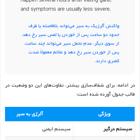
happen several hours after eating garlic
and symptoms are usually less severe.
واکنش آلرژیک به سیر می‌تواند بلافاصله یا ظرف
حدود دو ساعت پس از خوردن یا لمس سیر رخ دهد.
از سوی دیگر، عدم تحمل سیر می‌تواند چند ساعت
پس از خوردن سیر رخ دهد و علائم معمولاً شدت
کمتری دارند.
در ادامه، برای شفاف‌سازی بیشتر، تفاوت‌های این دو وضعیت در
قالب جدول آورده شده است:
ویژگی
آلرژی به سیر
سیستم درگیر
سیستم ایمنی