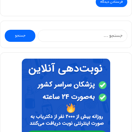
جستجو
برای: