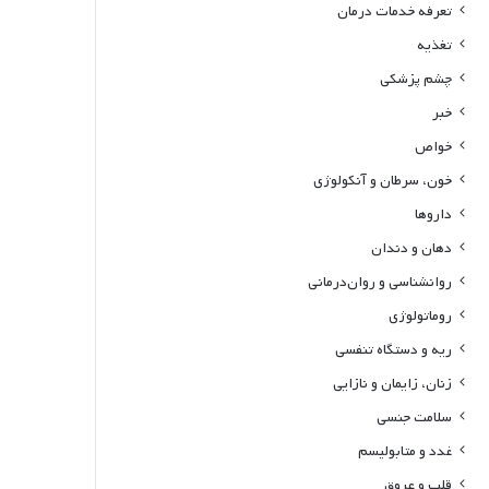
تعرفه خدمات درمان
تغذیه
چشم پزشکی
خبر
خواص
خون، سرطان و آنکولوژی
داروها
دهان و دندان
روانشناسی و روان‌درمانی
روماتولوژی
ریه و دستگاه تنفسی
زنان، زایمان و نازایی
سلامت جنسی
غدد و متابولیسم
قلب و عروق