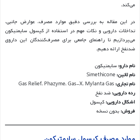
می‌کند.
در این مقاله به بررسی دقیق موارد مصرف، عوارض جانبی،
تداخلات دارویی و نکات مهم در استفاده از کپسول سایمتیکون
می‌پردازیم تا راهنمای جامعی برای مصرف‌کنندگان این داروی
ضدنفخ ارائه دهیم.
نام دارو:
سایمتیکون
نام لاتین:
Simethicone
نام تجاری:
Gas Relief، Phazyme، Gas-X، Mylanta Gas
رده دارویی:
ضد نفخ
اشکال دارویی:
کپسول
فروش:
بدون نسخه
موارد مصرف کپسول سایمتیکون