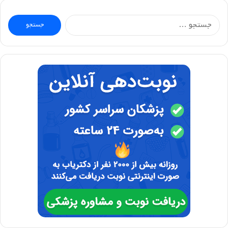
جستجو
برای: