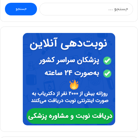
جستجو
برای: