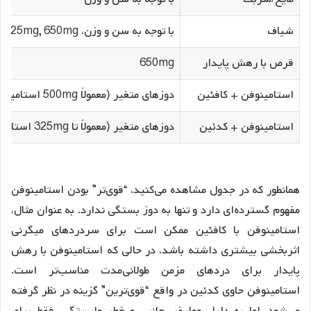
شیاف
با توجه به سن و وزن، 125mg, 325mg, 650mg
قرص با رهش پایدار
650mg
استامینوفن + کافئین
دوزهای متغیر (معمولاً 500mg استامینوفن)
استامینوفن + کدئین
دوزهای متغیر (معمولاً تا 325mg استامینوفن + 30mg کدئین)
همانطور که در جدول مشاهده می‌کنید، “قوی‌تر” بودن استامینوفن
مفهوم گسترده‌ای دارد و تنها به دوز بستگی ندارد. به عنوان مثال،
استامینوفن با کافئین ممکن است برای سردردهای میگرنی
اثربخشی بیشتری داشته باشد، در حالی که استامینوفن با رهش
پایدار برای دردهای مزمن طولانی‌مدت مناسب‌تر است.
استامینوفن حاوی کدئین در واقع “قوی‌ترین” گزینه در نظر گرفته