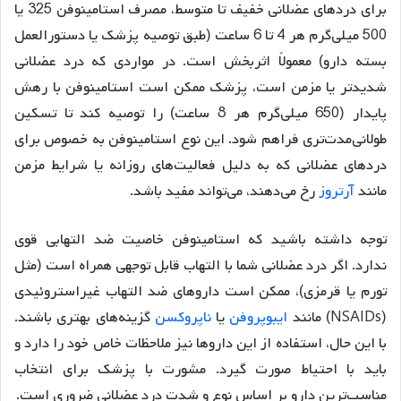
برای دردهای عضلانی خفیف تا متوسط، مصرف استامینوفن 325 یا
500 میلی‌گرم هر 4 تا 6 ساعت (طبق توصیه پزشک یا دستورالعمل
بسته دارو) معمولاً اثربخش است. در مواردی که درد عضلانی
شدیدتر یا مزمن است، پزشک ممکن است استامینوفن با رهش
پایدار (650 میلی‌گرم هر 8 ساعت) را توصیه کند تا تسکین
طولانی‌مدت‌تری فراهم شود. این نوع استامینوفن به خصوص برای
دردهای عضلانی که به دلیل فعالیت‌های روزانه یا شرایط مزمن
مانند
آرتروز
رخ می‌دهند، می‌تواند مفید باشد.
توجه داشته باشید که استامینوفن خاصیت ضد التهابی قوی
ندارد. اگر درد عضلانی شما با التهاب قابل توجهی همراه است (مثل
تورم یا قرمزی)، ممکن است داروهای ضد التهاب غیراستروئیدی
(NSAIDs) مانند
ایبوپروفن
یا
ناپروکسن
گزینه‌های بهتری باشند.
با این حال، استفاده از این داروها نیز ملاحظات خاص خود را دارد و
باید با احتیاط صورت گیرد. مشورت با پزشک برای انتخاب
مناسب‌ترین دارو بر اساس نوع و شدت درد عضلانی ضروری است.