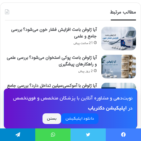
مطالب مرتبط
آیا ژلوفن باعث افزایش فشار خون می‌شود؟ بررسی
جامع و علمی
21 ساعت پیش
آیا ژلوفن باعث پوکی استخوان می‌شود؟ بررسی علمی
و راهکارهای پیشگیری
2 روز پیش
آیا ژلوفن با آموکسی‌سیلین تداخل دارد؟ بررسی جامع
و نکات ایمنی
نوبت‌دهی و مشاوره آنلاین با پزشکان متخصص و فوق‌تخصص
3 روز پیش
در
اپلیکیشن دکتریاب
مصرف داروی نوافن در دوران شیردهی: ایمنی، نحوه
دانلود اپلیکیشن
بستن
مصرف و مقایسه با سایر داروها
4 روز پیش
یسبوک
توییتر
واتس آپ
تلگرام