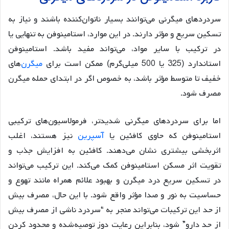
سردردهای میگرنی می‌توانند بسیار ناتوان‌کننده باشند و نیاز به
تسکین سریع و مؤثر دارند. در این موارد، استامینوفن به تنهایی یا
در ترکیب با سایر مواد، می‌تواند مفید باشد. استامینوفن
استاندارد (325 یا 500 میلی‌گرم) ممکن است برای
میگرن
‌های
خفیف تا متوسط مؤثر باشد، به خصوص اگر در ابتدای حمله میگرن
مصرف شود.
اما برای سردردهای میگرنی شدیدتر، فرمولاسیون‌های ترکیبی
استامینوفن که حاوی کافئین یا
آسپرین
نیز هستند، اغلب
اثربخشی بیشتری نشان می‌دهند. کافئین به افزایش جذب و
تقویت اثر مسکن استامینوفن کمک می‌کند. این ترکیب می‌تواند
در تسکین سریع درد میگرن و بهبود علائم همراه مانند تهوع و
حساسیت به نور و صدا مؤثر واقع شود. با این حال، مصرف بیش
از حد این ترکیبات می‌تواند منجر به “سردرد ناشی از مصرف بیش
از حد دارو” شود، بنابراین رعایت دوز توصیه‌شده و محدود کردن