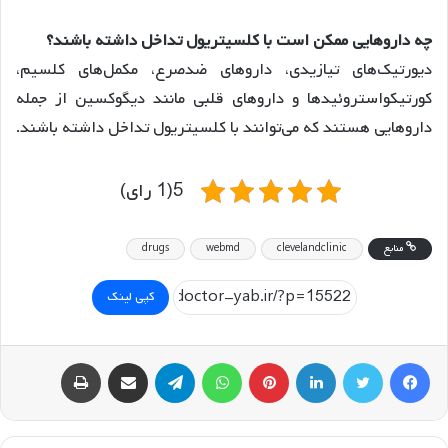
چه داروهایی ممکن است با کلسیتریول تداخل داشته باشند؟
دیورتیک‌های تیازیدی، داروهای ضدصرع، مکمل‌های کلسیم،
کورتیکواستروئیدها و داروهای قلبی مانند دیگوکسین از جمله
داروهایی هستند که می‌توانند با کلسیتریول تداخل داشته باشند.
5(1 رای)
منابع
clevelandclinic
webmd
drugs
کپی لینک
فیسبوک
توییتر
لینکداین
پینتریست
واتس آپ
تلگرام
اشتراک گذاری با ایمیل
چاپ