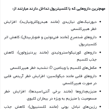
مهم‌ترین داروهایی که با کلسیتریول تداخل دارند عبارتند از:
دیورتیک‌های تیازیدی (مانند هیدروکلروتیازید): افزایش
خطر هیپرکلسمی
داروهای ضدصرع (مانند فنی‌توئین و فنوباربیتال): کاهش اثر
کلسیتریول
داروهای کورتیکواستروئیدی (مانند پردنیزولون): کاهش
جذب کلسیم
مکمل‌های کلسیم یا ویتامین D: تشدید خطر هیپرکلسمی
داروهای قلبی مانند دیگوکسین: افزایش خطر آریتمی قلبی
در صورت هیپرکلسمی
منیزیم‌داروها (مانند برخی آنتی‌اسیدها): افزایش خطر
مسمومیت با منیزیم به ویژه در بیماران کلیوی
رزین‌های تبادل یونی (مانند کلستیپول): کاهش جذب