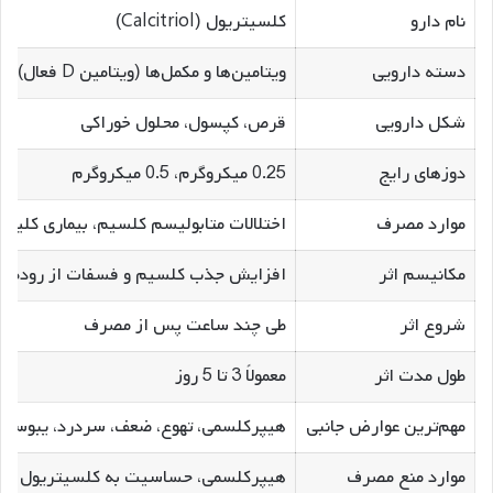
نام دارو
کلسیتریول (Calcitriol)
دسته دارویی
ویتامین‌ها و مکمل‌ها (ویتامین D فعال)
شکل دارویی
قرص، کپسول، محلول خوراکی
دوزهای رایج
0.25 میکروگرم، 0.5 میکروگرم
موارد مصرف
اختلالات متابولیسم کلسیم، بیماری کلیوی
مکانیسم اثر
افزایش جذب کلسیم و فسفات از روده، ت
شروع اثر
طی چند ساعت پس از مصرف
طول مدت اثر
معمولاً 3 تا 5 روز
مهم‌ترین عوارض جانبی
هیپرکلسمی، تهوع، ضعف، سردرد، یبوست
موارد منع مصرف
هیپرکلسمی، حساسیت به کلسیتریول یا م