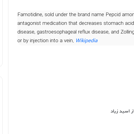
Famotidine, sold under the brand name Pepcid among
antagonist medication that decreases stomach acid pr
disease, gastroesophageal reflux disease, and Zollin
or by injection into a vein.
Wikipedia
ز اسید زیاد