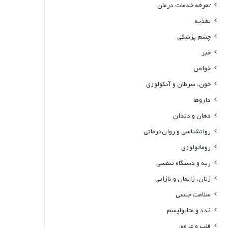
تعرفه خدمات درمان
تغذیه
چشم پزشکی
خبر
خواص
خون، سرطان و آنکولوژی
داروها
دهان و دندان
روانشناسی و روان‌درمانی
روماتولوژی
ریه و دستگاه تنفسی
زنان، زایمان و نازایی
سلامت جنسی
غدد و متابولیسم
قلب و عروق