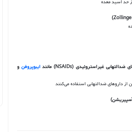
ز حد اسید معده
ه
ابی غیراستروئیدی (NSAIDs) مانند
ایبوپروفن
و
 از داروهای ضدالتهابی استفاده می‌کنند
آسپیریشن)