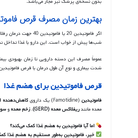
بدون نسخه‌ی پزشک نیز مجاز می‌باشد.
بهترین زمان مصرف قرص فاموت
اگر فاموتیدین 20 یا فا
شب‌ها پیش از خواب است. این دارو با غذا تداخل ندا
عموماً مصرف این دسته دارویی تا زمان بهبودی بیما
شدت بیماری و نوع آن طول درمان با قرص فاموتیدین 
قرص فاموتیدین برای هضم غذا
فاموتیدین
(Famotidine) یک داروی
کاهش‌دهنده ا
معده مانند
ریفلاکس معده (GERD)
،
زخم معده
و
سوء
اما آیا فاموتیدین به هضم غذا کمک می‌کند؟
خیر، فاموتیدین به‌طور مستقیم به هضم غذا کمک