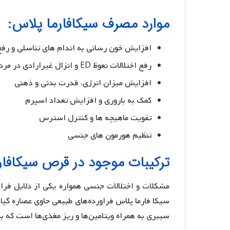
موارد مصرف سیکافارما پلاس:
افزایش خون رسانى به اندام هاى تناسلى و رفع
رفع اختلالات نعوظ ED و انزال غیرارادى در مردان
افزایش میزان انرژى، قدرت بدنى و ذهنى
کمک به بارورى و افزایش تعداد اسپرم
تقویت ماهیچه ها و کنترل استرس
تنظیم هورمون هاى جنسى
ترکیبات موجود در قرص سیکافار
مشکلات و اختلالات جنسی همواره یکی از دلایل فراگ
سیکا فارما پلاس فراورده­‌های طبیعی حاوی عصاره گ
سیبری به همراه ویتامین‌ها و ریز مغذی­‌ها است که ب