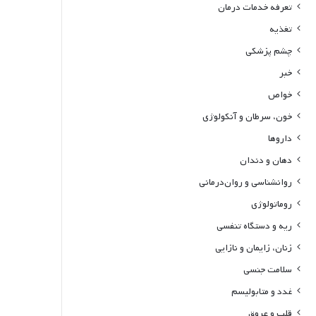
تعرفه خدمات درمان
تغذیه
چشم پزشکی
خبر
خواص
خون، سرطان و آنکولوژی
داروها
دهان و دندان
روانشناسی و روان‌درمانی
روماتولوژی
ریه و دستگاه تنفسی
زنان، زایمان و نازایی
سلامت جنسی
غدد و متابولیسم
قلب و عروق