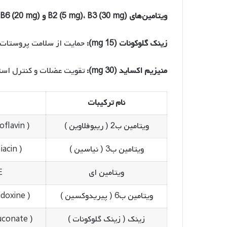
ویتامین‌های B2 (5 mg)، B3 (30 mg) و B6 (20 mg):
زینک گلوکونات (15 mg):
حمایت از سلامت پروستات 
منیزیم اکساید (30 mg):
تقویت عضلات و کنترل اس
نام ترکیبات
ویتامین ب2 ( ریبوفلاوین )
oflavin )
ویتامین ب3 ( نیاسین )
iacin )
ویتامین ای
E
ویتامین ب6 ( پیریدوکسین )
idoxine )
زینک ( زینک گلوکونات )
uconate )