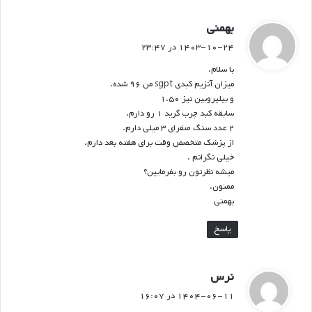
گ
بهمنی
ف
۱۴۰۳-۱۰-۲۴ در ۲۳:۴۷
ت
با سلام.
:
میزان آنزیم کبدی sgpt من ۹۶ شده.
و بیلیروبین نیز ۱.۵۰
سابقه کبد چرب گرید ۱ رو دارم.
۲ عدد سنگ صفرای ۳ میلی دارم.
از پزشک متخصص وقت برای هفته بعد دارم.
خیلی نگرانم .
میشه نظرتون رو بفرمایین؟
ممنون.
بهمنی
پاسخ
گ
نرس
ف
۱۴۰۴-۰۶-۱۱ در ۱۶:۰۷
ت