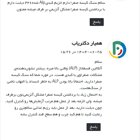
سلام سنگ کیسه صفرا دارم انزیم کبدیAlp شده۳۲۶ دیابت دارم
:
با برداشتن کیسه صفرا مشکل آنزیمی بر طرف میشه ممنون
پاسخ
گ
همیار دکتریاب
ف
۱۴۰۴-۰۶-۲۵ در ۱۵:۲۶
ت
سلام
:
آلکالین فسفاتاز (ALP) وقتی بالا میره، بیشتر نشون‌دهنده‌ی
مشکلات صفراوی یا کبدی هست. در مورد شما که سنگ کیسه
صفرا دارید، احتمالاً بالا بودن ALP به خاطر انسداد یا التهاب ناشی
از سنگ‌هاست.
به احتمال زیاد با برداشتن کیسه صفرا مشکل آنزیمی‌تون برطرف
میشه، ولی لازمه بعد از عمل هم مرتب آزمایش‌ها رو کنترل کنید.
چون دیابت دارید، بعد از عمل باید رژیم غذایی سالم‌تری رو
رعایت کنید تا هم کبد چرب و هم سطح قند کنترل بشه
پاسخ