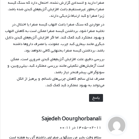
صفرا دارید و انسدادی گزارش نشده، احتمال دارد که سنگ کیسه
صفرا به‌طور غیرمستقیم باعث افزایش آنزیم‌های کبدی شده باشد،
زیرا صفرا و کبد ارتباط نزدیکی دارند.
در مواردی که سنگ صفرا باعث التهاب کیسه صفرا یا اختلال در
تخلیه صفرا شود، برداشتن کیسه صفرا ممکن است به کاهش التهاب
و بهبود عملکرد کبد کمک کند. اما اگر افزایش آنزیم‌های کبدی دلایل
دیگری مانند بیماری کبد چرب، عفونت، یا مصرف داروها داشته
باشد، برداشتن کیسه صفرا به‌تنهایی کافی نخواهد بود.
بررسی دقیق علت افزایش آنزیم‌های کبدی ضروری است. ممکن
است آزمایش‌های تکمیلی مانند بررسی عملکرد کبد، بیلی‌روبین، و
سونوگرافی پیشرفته‌تر نیاز باشد.
مصرف غذای سالم، کاهش چربی‌های ناسالم، و پرهیز از الکل
می‌تواند به بهبود عملکرد کبد کمک کند.
پاسخ
گ
Sajedeh Oourghorbanali
ف
۱۴۰۵-۰۲-۱۱ در ۰۰:۱۱
ت
سلام وقت بخیر من سنگها ی صفراوی داشتم آلن یه هفته است