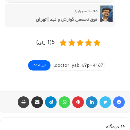
مجید سروری
فوق تخصص گوارش و کبد
| تهران
5(1 رای)
کپی لینک
فیسبوک
توییتر
لینکداین
پینتریست
واتس آپ
تلگرام
اشتراک گذاری با ایمیل
چاپ
12 دیدگاه