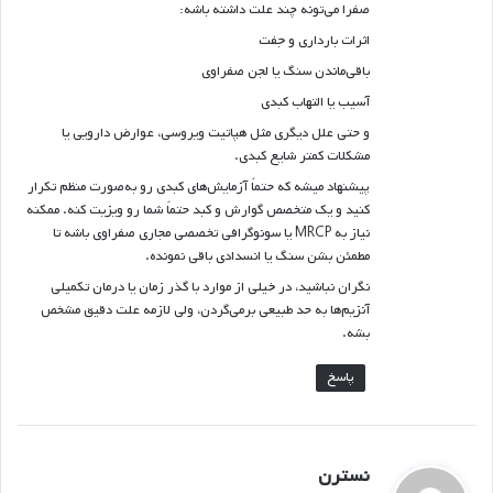
صفرا می‌تونه چند علت داشته باشه:
اثرات بارداری و جفت
باقی‌ماندن سنگ یا لجن صفراوی
آسیب یا التهاب کبدی
و حتی علل دیگری مثل هپاتیت ویروسی، عوارض دارویی یا
مشکلات کمتر شایع کبدی.
پیشنهاد میشه که حتماً آزمایش‌های کبدی رو به‌صورت منظم تکرار
کنید و یک متخصص گوارش و کبد حتماً شما رو ویزیت کنه. ممکنه
نیاز به MRCP یا سونوگرافی تخصصی مجاری صفراوی باشه تا
مطمئن بشن سنگ یا انسدادی باقی نمونده.
نگران نباشید، در خیلی از موارد با گذر زمان یا درمان تکمیلی
آنزیم‌ها به حد طبیعی برمی‌گردن، ولی لازمه علت دقیق مشخص
بشه.
پاسخ
گ
نسترن