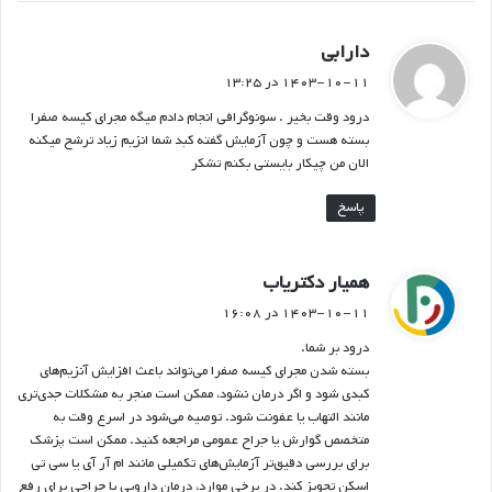
گ
دارابی
ف
۱۴۰۳-۱۰-۱۱ در ۱۳:۲۵
ت
درود وقت بخیر . سونوگرافی انجام دادم میگه مجرای کیسه صفرا
:
بسته هست و چون آزمایش گفته کبد شما انزیم زیاد ترشح میکنه
الان من چیکار بایستی بکنم تشکر
پاسخ
گ
همیار دکتریاب
ف
۱۴۰۳-۱۰-۱۱ در ۱۶:۰۸
ت
درود بر شما.
:
بسته شدن مجرای کیسه صفرا می‌تواند باعث افزایش آنزیم‌های
کبدی شود و اگر درمان نشود، ممکن است منجر به مشکلات جدی‌تری
مانند التهاب یا عفونت شود. توصیه می‌شود در اسرع وقت به
متخصص گوارش یا جراح عمومی مراجعه کنید. ممکن است پزشک
برای بررسی دقیق‌تر آزمایش‌های تکمیلی مانند ام آر آی یا سی تی
اسکن تجویز کند. در برخی موارد، درمان دارویی یا جراحی برای رفع