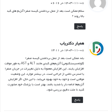
ف
۱۴۰۳-۱۱-۰۸ در ۰۶:۱۶
ت
سلام ممکن است بعد از عمل برداشتن کیسه صفرا آنزیم های کبد
:
بالا روند ؟
پاسخ
گ
همیار دکتریاب
ف
۱۴۰۳-۱۱-۰۸ در ۱۳:۱۱
ت
بله، ممکن است بعد از عمل برداشتن کیسه صفرا
:
(کوله‌سیستکتومی) آنزیم‌های کبدی مانند ALT و AST به طور موقت
افزایش یابند. این افزایش معمولاً به دلیل تغییرات در جریان صفرا
یا استرس ناشی از جراحی است. در بیشتر موارد، این وضعیت
موقتی است و خود به‌ خود بهبود می‌یابد. با این حال، اگر افزایش
آنزیم‌ها ادامه دار یا شدید باشد، بهتر است با پزشک خود مشورت
کنید تا علت دقیق بررسی شود.
پاسخ