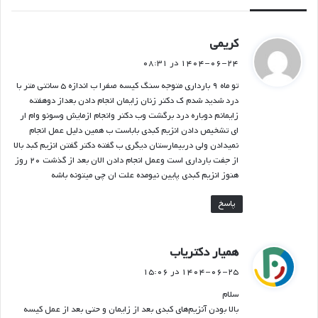
گ
کریمی
ف
۱۴۰۴-۰۶-۲۴ در ۰۸:۳۱
ت
تو ماه ۹ بارداری متوجه سنگ کیسه صفرا ب اندازه ۵ سانتی متر با
:
درد شدید شدم ک دکتر زنان زایمان انجام دادن بعداز دوهفته
زایمانم دوباره درد برگشت وب دکتر وانجام ازمایش وسونو وام ار
ای تشخیص دادن انزیم کبدی باباست ب همین دلیل عمل انجام
نمیدادن ولی دربیمارستان دیگری ب گفته دکتر گفتن انزیم کبد بالا
از جفت بارداری است وعمل انجام دادن الان بعد از گذشت ۲۰ روز
هنوز انزیم کبدی پایین نیومده علت ان چی میتونه باشه
پاسخ
گ
همیار دکتریاب
ف
۱۴۰۴-۰۶-۲۵ در ۱۵:۰۶
ت
سلام
:
بالا بودن آنزیم‌های کبدی بعد از زایمان و حتی بعد از عمل کیسه