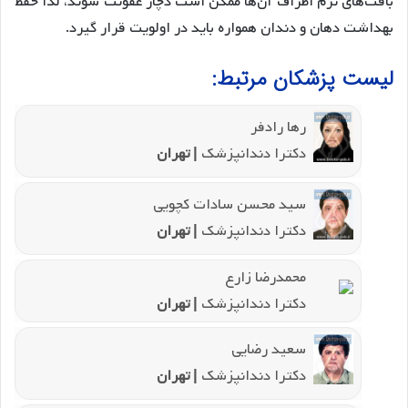
بافت‌های نرم اطراف آن‌ها ممکن است دچار عفونت شوند، لذا حفظ
بهداشت دهان و دندان همواره باید در اولویت قرار گیرد.
لیست پزشکان مرتبط:
رها رادفر
دکترا دندانپزشک
| تهران
سید محسن سادات کچویی
دکترا دندانپزشک
| تهران
محمدرضا زارع
دکترا دندانپزشک
| تهران
سعید رضایی
دکترا دندانپزشک
| تهران