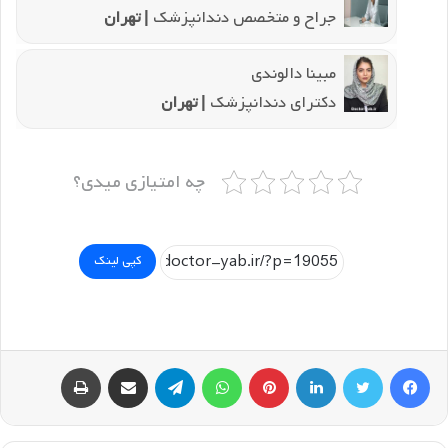
جراح و متخصص دندانپزشک
| تهران
مبینا دالوندی
دکترای دندانپزشک
| تهران
چه امتیازی میدی؟
کپی لینک
فیسبوک
توییتر
لینکداین
پینتریست
واتس آپ
تلگرام
اشتراک گذاری با ایمیل
چاپ