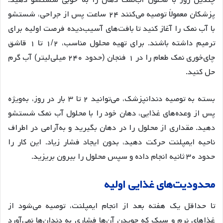
چندین روز با محلول آب‌نمک دهان را به خوبی شستشو دهید
.
پزشکان معمولاً توصیه می‌کنند ۲۴ ساعت پس از جراحی، شستشو
با آب نمک را آغاز کنید تا بافت‌های آسیب‌دیده فرصت اولیه برای
ترمیم داشته باشند
. برای تهیه محلول مناسب، ۱/۲ تا ۱ قاشق
چای‌خوری نمک طعام را در ۱ فنجان (حدود ۲۴۰ میلی‌لیتر) آب گرم
حل کنید
.
بسته به توصیه دندانپزشک، می‌توانید ۲ تا ۳ بار در روز، به‌ویژه
پس از وعده‌های غذایی، دهان خود را با محلول آب نمک شستشو
دهید
. مقداری از محلول را در دهان بگیرید و به‌آرامی در اطراف
ناحیه ایمپلنت حرکت دهید، بدون ایجاد فشار زیاد
. این کار را
حدود ۳۰ ثانیه انجام داده و سپس محلول را بیرون بریزید
.
محدودیت
های
غذایی
اولیه
تا حداقل یک هفته بعد از انجام ایمپلنت، توصیه می‌شود از
غذاهای نرم و سبک که جویدن آن‌ها فشاری به دندان‌ها نمی‌آورد