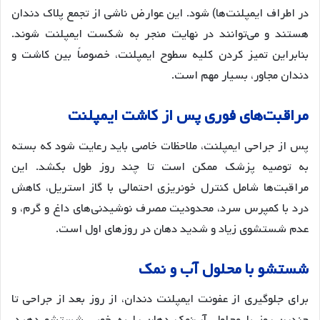
در اطراف ایمپلنت‌ها) شود
. این عوارض ناشی از تجمع پلاک دندان
هستند و می‌توانند در نهایت منجر به شکست ایمپلنت شوند
.
بنابراین تمیز کردن کلیه سطوح ایمپلنت، خصوصاً بین کاشت و
دندان مجاور، بسیار مهم است
.
مراقبت
های
فوری
پس
از
کاشت
ایمپلنت
پس از جراحی ایمپلنت، ملاحظات خاصی باید رعایت شود که بسته
به توصیه پزشک ممکن است تا چند روز طول بکشد
. این
مراقبت‌ها شامل کنترل خونریزی احتمالی با گاز استریل، کاهش
درد با کمپرس سرد، محدودیت مصرف نوشیدنی‌های داغ و گرم، و
عدم شستشوی زیاد و شدید دهان در روزهای اول است
.
شستشو
با
محلول
آب
و
نمک
برای جلوگیری از عفونت ایمپلنت دندان، از روز بعد از جراحی تا