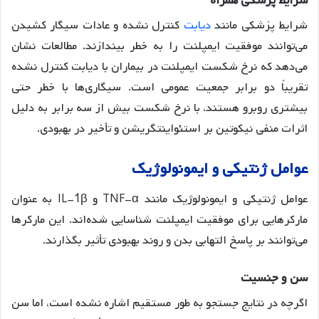
شرایط
پزشکی
همراه
شرایط پزشکی مانند
دیابت
کنترل نشده و عادات سیگار کشیدن
می‌توانند موفقیت ایمپلنت را به خطر بیندازند
. مطالعات نشان
می‌دهد که نرخ شکست ایمپلنت در بیماران با دیابت کنترل نشده
تقریباً دو برابر جمعیت عمومی است. سیگاری‌ها با خطر حتی
بیشتری روبرو هستند، با نرخ شکست بیش از سه برابر به دلیل
اثرات منفی نیکوتین بر استئواینتگریشن و تأخیر در بهبودی
.
عوامل
ژنتیکی
و
ایمونولوژیک
عوامل ژنتیکی و ایمونولوژیک مانند TNF-α و IL-1β به عنوان
مارکرهایی برای موفقیت ایمپلنت شناسایی شده‌اند
. این مارکرها
می‌توانند بر پاسخ التهابی بدن و روند بهبودی تأثیر بگذارند.
سن
و
جنسیت
اگرچه در نتایج جستجو به طور مستقیم اشاره نشده است، اما سن