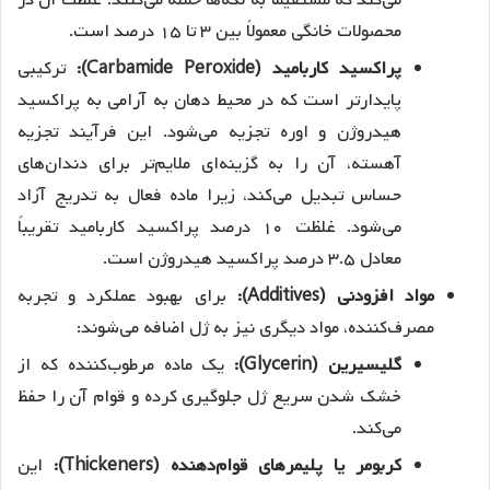
می‌کند که مستقیماً به لکه‌ها حمله می‌کنند. غلظت آن در
محصولات خانگی معمولاً بین ۳ تا ۱۵ درصد است.
پراکسید کاربامید (Carbamide Peroxide):
ترکیبی
پایدارتر است که در محیط دهان به آرامی به پراکسید
هیدروژن و اوره تجزیه می‌شود. این فرآیند تجزیه
آهسته، آن را به گزینه‌ای ملایم‌تر برای دندان‌های
حساس تبدیل می‌کند، زیرا ماده فعال به تدریج آزاد
می‌شود. غلظت ۱۰ درصد پراکسید کاربامید تقریباً
معادل ۳.۵ درصد پراکسید هیدروژن است.
مواد افزودنی (Additives):
برای بهبود عملکرد و تجربه
مصرف‌کننده، مواد دیگری نیز به ژل اضافه می‌شوند:
گلیسیرین (Glycerin):
یک ماده مرطوب‌کننده که از
خشک شدن سریع ژل جلوگیری کرده و قوام آن را حفظ
می‌کند.
کربومر یا پلیمرهای قوام‌دهنده (Thickeners):
این