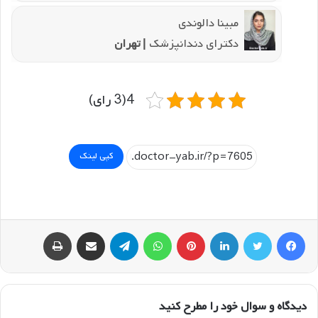
مبینا دالوندی
دکترای دندانپزشک
| تهران
4(3 رای)
کپی لینک
فیسبوک
توییتر
لینکداین
پینتریست
واتس آپ
تلگرام
اشتراک گذاری با ایمیل
چاپ
دیدگاه و سوال خود را مطرح کنید