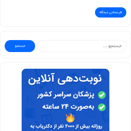
جستجو
برای: