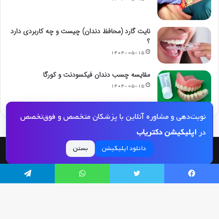
نایت گارد (محافظ دندان) چیست و چه کاربردی دارد
؟
۱۴۰۴-۰۵-۱۵
مقایسه چسب دندان فیکسودنت و کورگا
۱۴۰۴-۰۵-۱۵
نوبت‌دهی و مشاوره آنلاین با پزشکان متخصص و فوق‌تخصص
در
اپلیکیشن دکتریاب
دانلود اپلیکیشن
بستن
© کپی رایت 2026, کلیه حقوق مادی و معنوی این مجله و کلیه خدمات آن محفوظ و متعلق
به دکتریاب است و بازنشر مطالب این سایت تنها با ذکر منبع و لینک به این سایت مجاز
یسبوک
توییتر
واتس آپ
تلگرام
می‌باشد |
دکتریاب