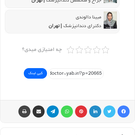
جراح و متخصص دندانپزشک
| تهران
مبینا دالوندی
دکترای دندانپزشک
| تهران
چه امتیازی میدی؟
کپی لینک
فیسبوک
توییتر
لینکداین
پینتریست
واتس آپ
تلگرام
اشتراک گذاری با ایمیل
چاپ