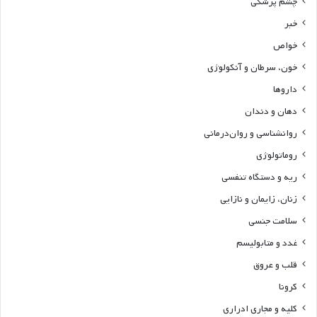
چشم پزشکی
خبر
خواص
خون، سرطان و آنکولوژی
داروها
دهان و دندان
روانشناسی و روان‌درمانی
روماتولوژی
ریه و دستگاه تنفسی
زنان، زایمان و نازایی
سلامت جنسی
غدد و متابولیسم
قلب و عروق
کرونا
کلیه و مجاری ادراری